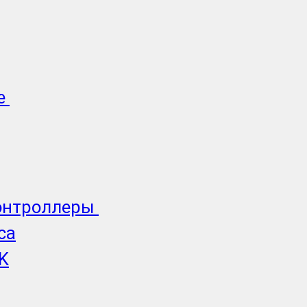
е
онтроллеры
ca
K