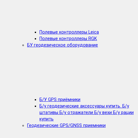
Полевые контроллеры Leica
Полевые контроллеры RGK
БУ геодезическое оборудование
Б/У GPS приёмники
Б/у геодезические аксессуары купить. Б/у
штативы Б/у отражатели Б/у вехи Б/у рации
купить
Геодезические GPS/GNSS приемники