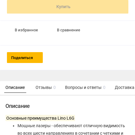
Купить
В избранное
В сравнение
Поделиться
Описание
Отзывы
0
Вопросы и ответы
0
Доставка 
Описание
Основные преимущества Lino L6G
Мощные лазеры - обеспечивают отличную видимость
во всех шести направлениях в сочетании с четкими и