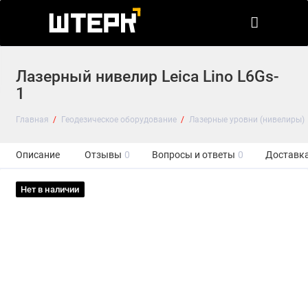
Лазерный нивелир Leica Lino L6Gs-
1
Главная
Геодезическое оборудование
Лазерные уровни (нивелиры)
Описание
Отзывы
0
Вопросы и ответы
0
Доставка
Нет в наличии