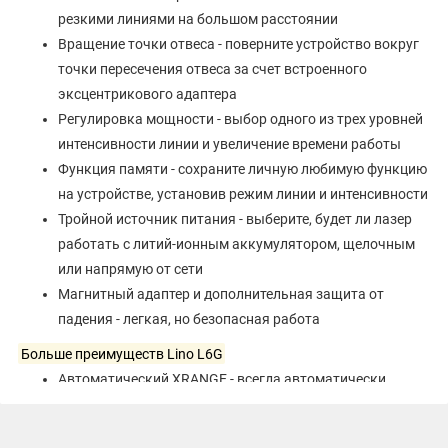
резкими линиями на большом расстоянии
Вращение точки отвеса - поверните устройство вокруг
точки пересечения отвеса за счет встроенного
эксцентрикового адаптера
Регулировка мощности - выбор одного из трех уровней
интенсивности линии и увеличение времени работы
Функция памяти - сохраните личную любимую функцию
на устройстве, установив режим линии и интенсивности
Тройной источник питания - выберите, будет ли лазер
работать с литий-ионным аккумулятором, щелочным
или напрямую от сети
Магнитный адаптер и дополнительная защита от
падения - легкая, но безопасная работа
Больше преимуществ Lino L6G
Автоматический XRANGE - всегда автоматически
обнаруживается приемником при работе на больших
расстояниях или в условиях сильного солнечного света