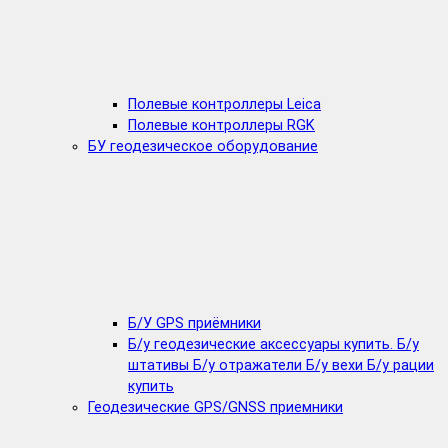
Полевые контроллеры Leica
Полевые контроллеры RGK
БУ геодезическое оборудование
Б/У GPS приёмники
Б/у геодезические аксессуары купить. Б/у
штативы Б/у отражатели Б/у вехи Б/у рации
купить
Геодезические GPS/GNSS приемники