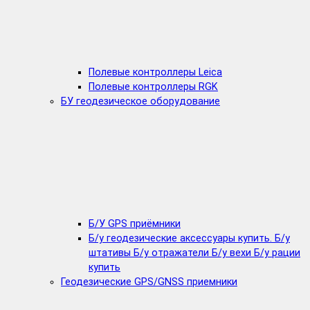
Полевые контроллеры Leica
Полевые контроллеры RGK
БУ геодезическое оборудование
Б/У GPS приёмники
Б/у геодезические аксессуары купить. Б/у
штативы Б/у отражатели Б/у вехи Б/у рации
купить
Геодезические GPS/GNSS приемники