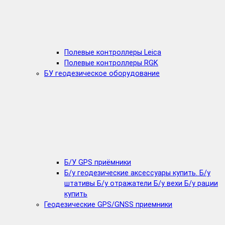
Полевые контроллеры Leica
Полевые контроллеры RGK
БУ геодезическое оборудование
Б/У GPS приёмники
Б/у геодезические аксессуары купить. Б/у
штативы Б/у отражатели Б/у вехи Б/у рации
купить
Геодезические GPS/GNSS приемники