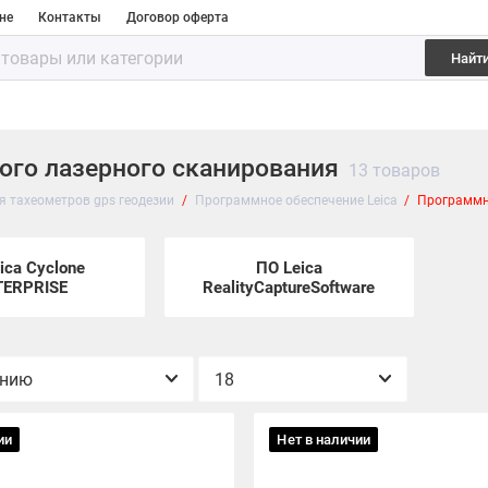
не
Контакты
Договор оферта
Найт
ого лазерного сканирования
13 товаров
я тахеометров gps геодезии
Программное обеспечение Leica
Программно
ica Cyclone
ПО Leica
TERPRISE
RealityCaptureSoftware
ии
Нет в наличии