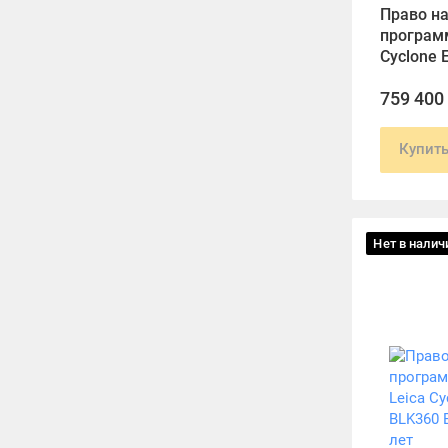
Право н
программ
Cyclone 
течение 
759 400
Купит
Нет в налич