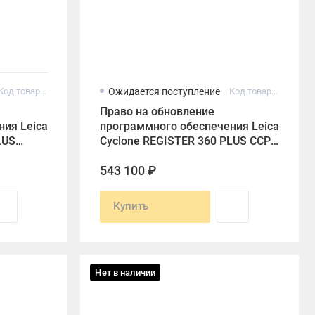
Код товара: 6018137
Ожидается поступление
Код товара: 6018135
Право на обновление
ия Leica
программного обеспечения Leica
LUS
Cyclone REGISTER 360 PLUS CCP
чение
в течение 2 лет
543 100 ₽
Купить
Нет в наличии