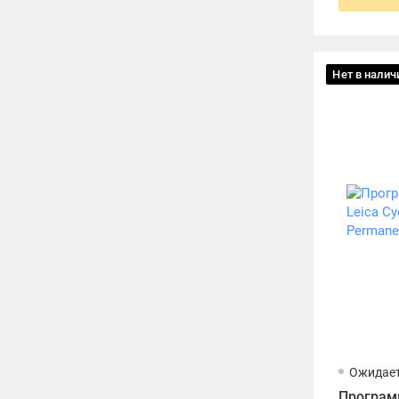
Нет в налич
Ожидает
Програм