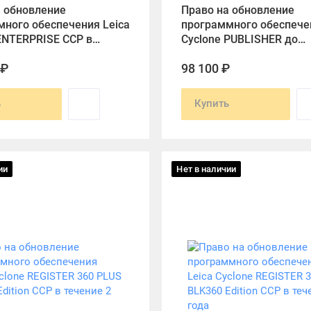
а обновление
Право на обновление
ного обеспечения Leica
программного обеспечен
ENTERPRISE CCP в
Cyclone PUBLISHER до
года
WORKFLOW
 ₽
98 100 ₽
ь
Купить
ии
Нет в наличии