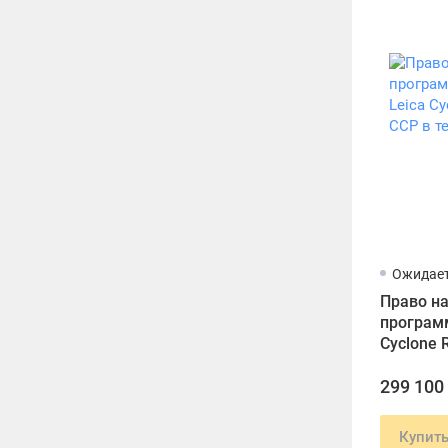
Ожидает
Право н
программ
Cyclone 
в течени
299 100
Купит