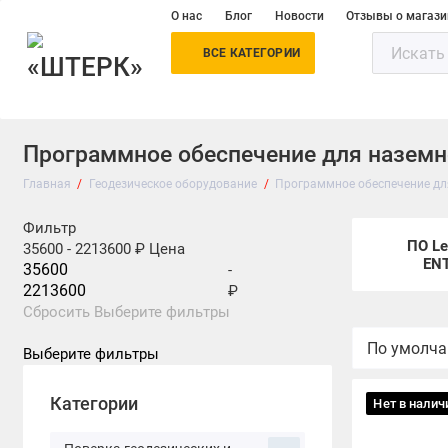
О нас
Блог
Новости
Отзывы о магази
ВСЕ КАТЕГОРИИ
Программное обеспечение для наземн
Главная
Геодезическое оборудование
Программное обеспечение дл
Фильтр
ПО Le
35600
-
2213600
₽
Цена
EN
-
₽
Сбросить
Выберите фильтры
Выберите фильтры
Категории
Нет в налич