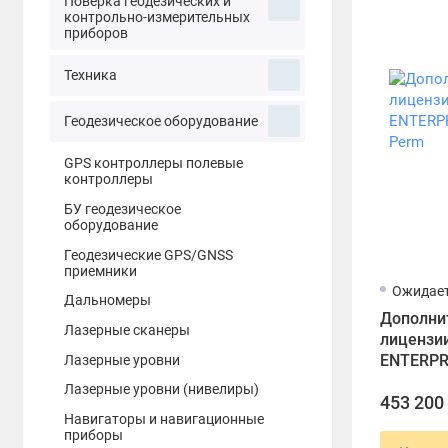
Поверка геодезических и
контрольно-измерительных
приборов
Техника
Геодезическое оборудование
GPS контроллеры полевые
контроллеры
БУ геодезическое
оборудование
Геодезические GPS/GNSS
приемники
Ожидает
Дальномеры
Дополни
Лазерные сканеры
лицензии
ENTERPRI
Лазерные уровни
Perm
Лазерные уровни (нивелиры)
453 200
Навигаторы и навигационные
приборы