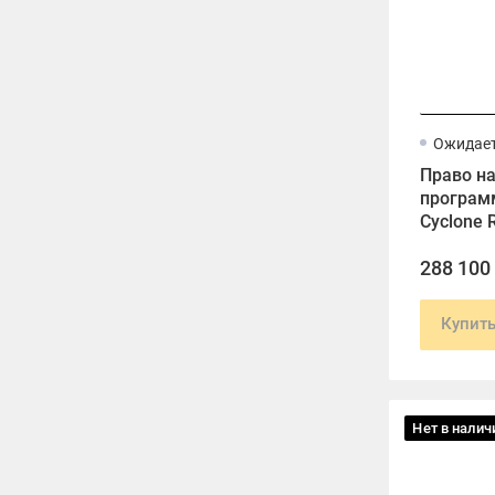
Ожидает
Право н
программ
Cyclone 
BLK360 E
288 100
лет
Купит
Нет в налич