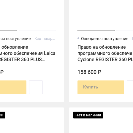
ся поступление
Код товара: 6018138
Ожидается поступление
а обновление
Право на обновление
ного обеспечения Leica
программного обеспечен
REGISTER 360 PLUS
Cyclone REGISTER 360 P
dition CCP в течение 2
BLK360 Edition CCP в те
 ₽
158 600 ₽
года
ь
Купить
ии
Нет в наличии