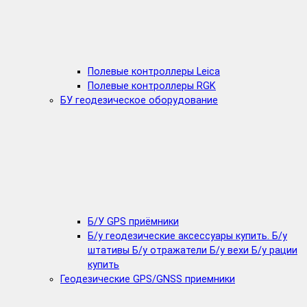
Полевые контроллеры Leica
Полевые контроллеры RGK
БУ геодезическое оборудование
Б/У GPS приёмники
Б/у геодезические аксессуары купить. Б/у
штативы Б/у отражатели Б/у вехи Б/у рации
купить
Геодезические GPS/GNSS приемники