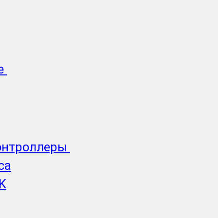
е
онтроллеры
ca
K