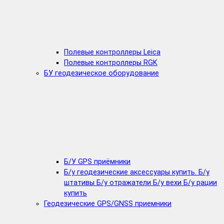
Полевые контроллеры Leica
Полевые контроллеры RGK
БУ геодезическое оборудование
Б/У GPS приёмники
Б/у геодезические аксессуары купить. Б/у
штативы Б/у отражатели Б/у вехи Б/у рации
купить
Геодезические GPS/GNSS приемники