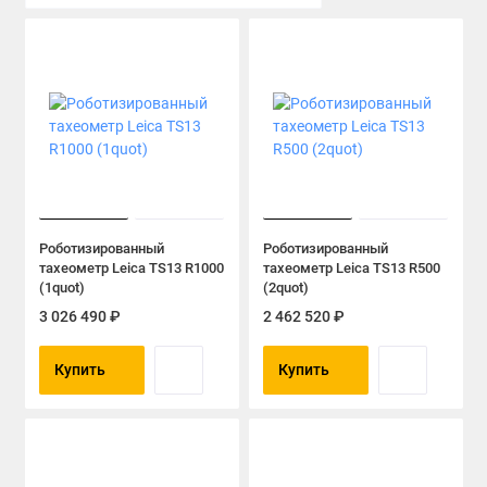
Нивелиры
Поисковое оборудование
Программное обеспечение для тахеометров
gps геодезии
Ручной инструмент
Сканирующие системы
Роботизированный
Роботизированный
тахеометр Leica TS13 R1000
тахеометр Leica TS13 R500
Тахеометры
(1quot)
(2quot)
3 026 490 ₽
2 462 520 ₽
Теодолиты
Купить
Купить
Показать все