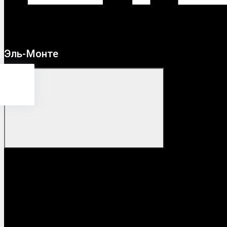
Эль-Монте
Монте
?