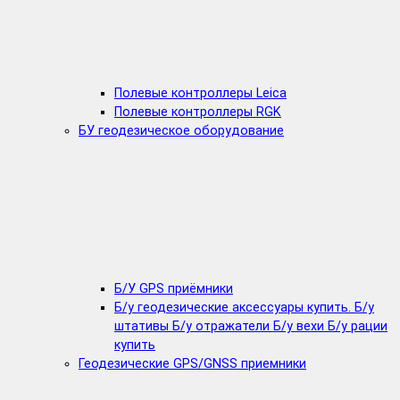
Полевые контроллеры Leica
Полевые контроллеры RGK
БУ геодезическое оборудование
Б/У GPS приёмники
Б/у геодезические аксессуары купить. Б/у
штативы Б/у отражатели Б/у вехи Б/у рации
купить
Геодезические GPS/GNSS приемники