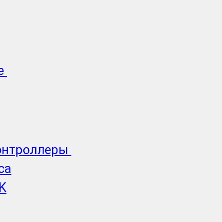
е
онтроллеры
ca
K