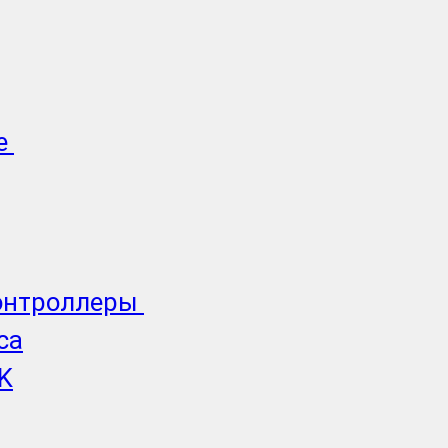
е
онтроллеры
ca
K