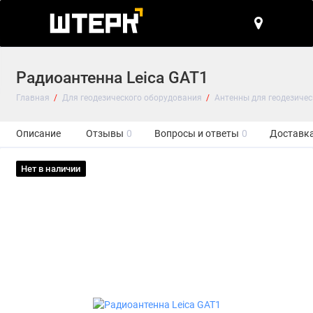
Радиоантенна Leica GAT1
Главная
Для геодезического оборудования
Антенны для геодезиче
Описание
Отзывы
0
Вопросы и ответы
0
Доставка
Нет в наличии