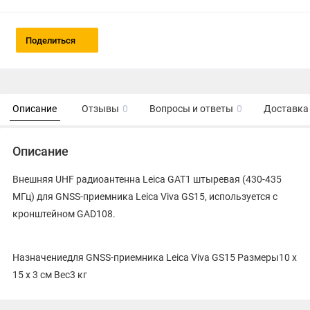
Поделиться
Описание
Отзывы
0
Вопросы и ответы
0
Доставка 
Описание
Внешняя UHF радиоантенна Leica GAT1 штыревая (430-435
МГц) для GNSS-приемника Leica Viva GS15, используется с
кронштейном GAD108.
Назначениедля GNSS-приемника Leica Viva GS15 Размеры10 x
15 x 3 см Вес3 кг