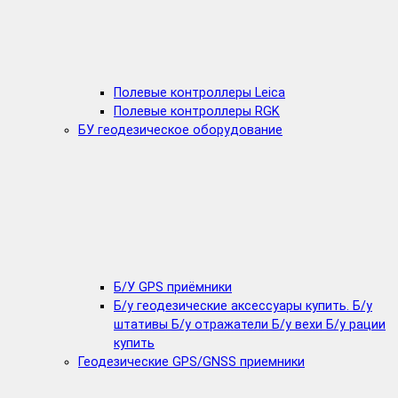
Полевые контроллеры Leica
Полевые контроллеры RGK
БУ геодезическое оборудование
Б/У GPS приёмники
Б/у геодезические аксессуары купить. Б/у
штативы Б/у отражатели Б/у вехи Б/у рации
купить
Геодезические GPS/GNSS приемники