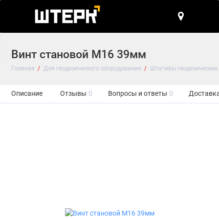
Винт становой M16 39мм
Главная
Для геодезического оборудования
Штативы геодезические
Описание
Отзывы
0
Вопросы и ответы
0
Доставка