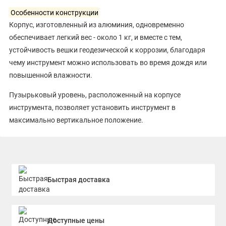
Особенности конструкции
Корпус, изготовленный из алюминия, одновременно
обеспечивает легкий вес - около 1 кг, и вместе с тем,
устойчивость вешки геодезической к коррозии, благодаря
чему инструмент можно использовать во время дождя или
повышенной влажности.
Пузырьковый уровень, расположенный на корпусе
инструмента, позволяет установить инструмент в
максимально вертикальное положение.
Благодаря компактным габаритам - высота телескопической
вехи Leica GLS12 в сложенном виде составляет 1,4 м, - ее
удобно транспортировать и хранить.
Быстрая доставка
Заостренный наконечник у нижнего основания аксессуара
обеспечивает устойчивость на рыхлом грунте.
Выдвижные составные секции на необходимой высоте
Доступные цены