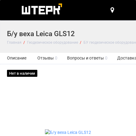
Б/у веха Leica GLS12
Главная
Геодезическое оборудование
БУ геодезическое оборудован
Описание
Отзывы
0
Вопросы и ответы
0
Доставка
Нет в наличии