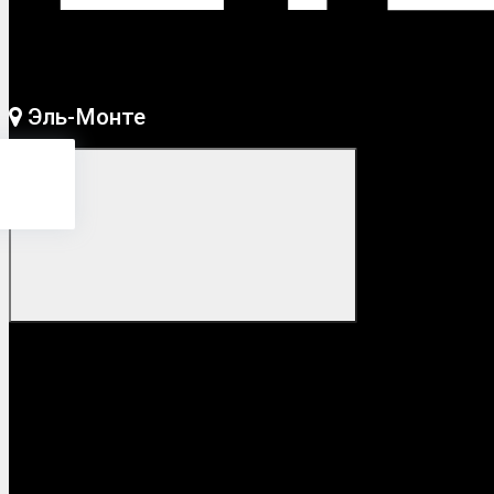
Эль-Монте
Монте
?