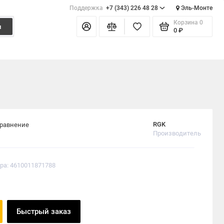
Поддержка
+7 (343) 226 48 28
Эль-Монте
Корзина
0
и
0 ₽
RGK
сравнение
Производитель
ра: 4610011871788
Быстрый заказ