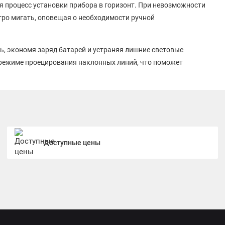
ая процесс установки прибора в горизонт. При невозможности
тро мигать, оповещая о необходимости ручной
, экономя заряд батарей и устраняя лишние световые
 режиме проецирования наклонных линий, что поможет
ожные дизайнерские решения.
 включает проекцию линий и автовыравнивание, вторая
ля работы с наклонными плоскостями. Также вторая кнопка
 проецируемых линий.
раняющим уровень RGK ML-21 от случайных ударов и
Доступные цены
емя батареями типа ААА, батарейный отсек находится на
гает 8 часов.
зерный уровень RGK ML-21 на нужной высоте и под любым
озволяя работать в суровых условиях строительной площадки