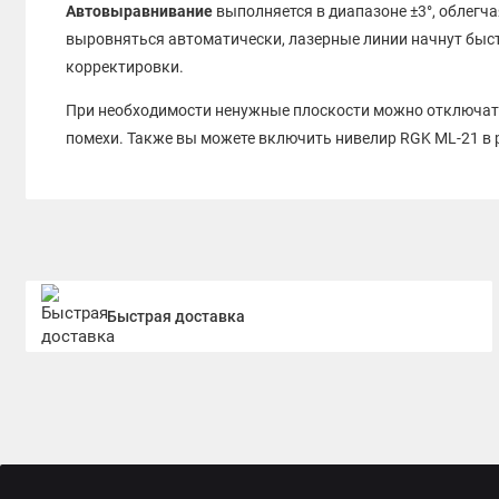
Автовыравнивание
выполняется в диапазоне ±3°, облегч
выровняться автоматически, лазерные линии начнут быс
корректировки.
При необходимости ненужные плоскости можно отключать
помехи. Также вы можете включить нивелир RGK ML-21 в
подготовить монтаж лестничного марша и выполнить сл
Управление
осуществляется всего двумя кнопками: одна
активирует лазеры при заблокированном компенсаторе д
служит для переключения режимов работы — количества
Корпус покрыт мягким прорезиненным пластиком, предох
Быстрая доставка
падений с высоты до 1 метра. Питание осуществляется тр
задней стороне прибора. Непрерывное время работы дости
Крепление под фотоштатив 1/4" позволяет установить ла
необходимым углом.
Защита от влаги и пыли соответствует стандарту IP54, п