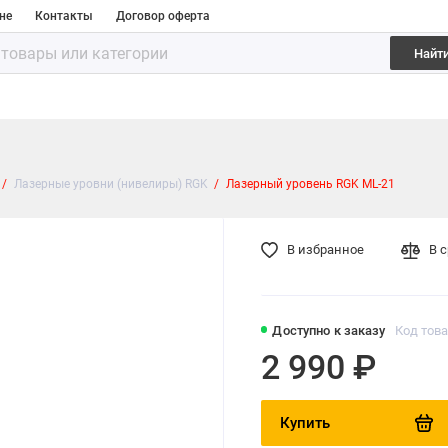
не
Контакты
Договор оферта
Найт
Лазерные уровни (нивелиры) RGK
Лазерный уровень RGK ML-21
В избранное
В 
Доступно к заказу
Код това
2 990 ₽
Купить