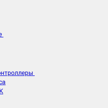
е
онтроллеры
ca
K