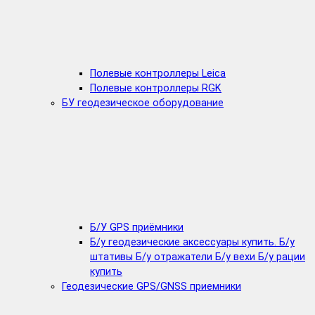
Полевые контроллеры Leica
Полевые контроллеры RGK
БУ геодезическое оборудование
Б/У GPS приёмники
Б/у геодезические аксессуары купить. Б/у
штативы Б/у отражатели Б/у вехи Б/у рации
купить
Геодезические GPS/GNSS приемники