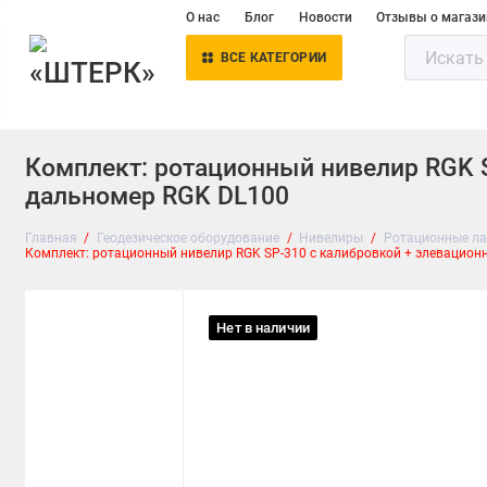
О нас
Блог
Новости
Отзывы о магази
ВСЕ КАТЕГОРИИ
Комплект: ротационный нивелир RGK S
дальномер RGK DL100
Главная
Геодезическое оборудование
Нивелиры
Ротационные ла
Комплект: ротационный нивелир RGK SP-310 с калибровкой + элевационн
Нет в наличии