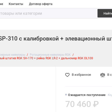
не
Контакты
Договор оферта
Найт
P-310 с калибровкой + элевационный шт
зерные нивелиры
Ротационные нивелиры RGK
ый штатив RGK SH-170 + рейка RGK LR-2 + дальномер RGK DL100
В избранное
В 
Ожидается поступление
Ко
70 460 ₽