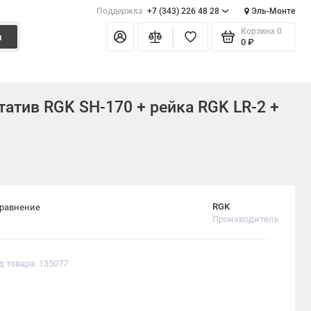
Поддержка
+7 (343) 226 48 28
Эль-Монте
Корзина
0
и
0 ₽
атив RGK SH-170 + рейка RGK LR-2 +
RGK
сравнение
Производитель
д товара: 135077