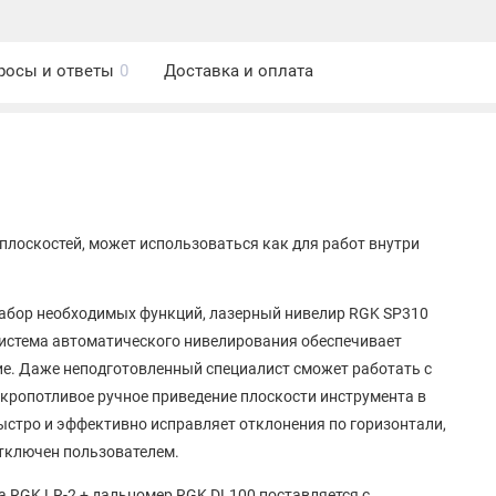
росы и ответы
0
Доставка и оплата
плоскостей, может использоваться как для работ внутри
 набор необходимых функций, лазерный нивелир RGK SP310
система автоматического нивелирования обеспечивает
ие. Даже неподготовленный специалист сможет работать с
а кропотливое ручное приведение плоскости инструмента в
стро и эффективно исправляет отклонения по горизонтали,
тключен пользователем.
а RGK LR-2 + дальномер RGK DL100 поставляется с