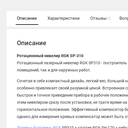
Описание
Характеристики
Отзывы
0
Воп
Описание
Ротационный нивелир RGK SP-310
Ротационный лазерный нивелир RGK SP310 - построитель 
помещений, так и для наружных работ.
Сочетая в себе компактный дизайн, легкий вес, большой
особенно привлекает своей разумной ценой. Встроенная 
быстрое и точное приведение прибора в рабочее положен
этим нивелиром сразу после установки, не тратя время н
горизонтальное положение. Эффективный компенсатор бы
однако для измерения кривых компенсатор может быть о
Лазерный уровень RGK
SP310 + штатив RGK SH-170 + рейк