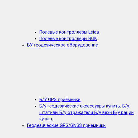
Полевые контроллеры Leica
Полевые контроллеры RGK
БУ геодезическое оборудование
Б/У GPS приёмники
Б/у геодезические аксессуары купить. Б/у
штативы Б/у отражатели Б/у вехи Б/у рации
купить
Геодезические GPS/GNSS приемники