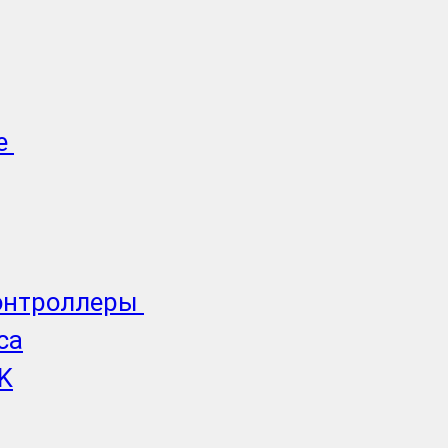
е
онтроллеры
ca
K