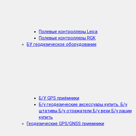
Полевые контроллеры Leica
Полевые контроллеры RGK
БУ геодезическое оборудование
Б/У GPS приёмники
Б/у геодезические аксессуары купить. Б/у
штативы Б/у отражатели Б/у вехи Б/у рации
купить
Геодезические GPS/GNSS приемники