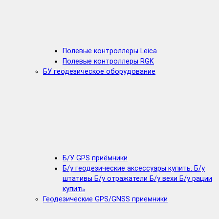
Полевые контроллеры Leica
Полевые контроллеры RGK
БУ геодезическое оборудование
Б/У GPS приёмники
Б/у геодезические аксессуары купить. Б/у
штативы Б/у отражатели Б/у вехи Б/у рации
купить
Геодезические GPS/GNSS приемники