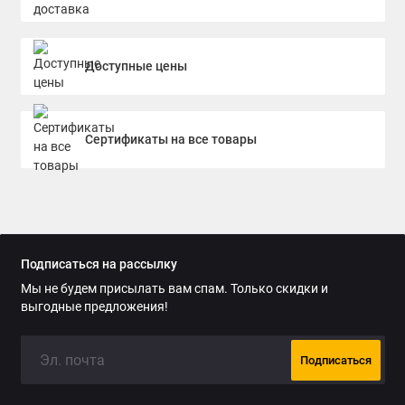
таблица по допускам метрической и дюймовой резьбы. Эта
информация также будет полезна при выборе сверл в
зависимости от материала, который требуется обработать.
Доступные цены
Надежность
Штангенциркуль
выполнен из закаленной нержавеющей
стали, отличается прочностью и устойчивостью к падениям,
Сертификаты на все товары
за счет чего подходит для применения на производстве.
Долговечная измерительная шкала практически не
стирается и не изнашивается. В комплект поставки входит
футляр для защиты инструмента во время хранения и в
процессе транспортировки.
Подписаться на рассылку
Мы не будем присылать вам спам. Только скидки и
выгодные предложения!
Подписаться