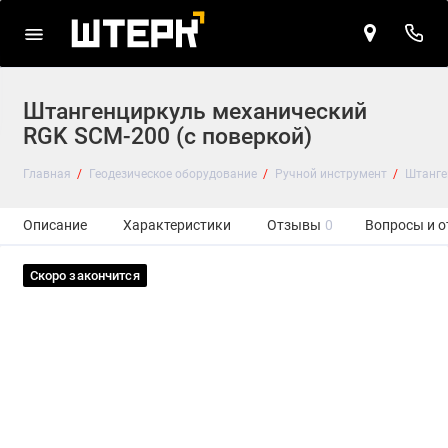
Штангенциркуль механический
RGK SCM-200 (с поверкой)
Главная
Геодезическое оборудование
Ручной инструмент
Штанге
Описание
Характеристики
Отзывы
0
Вопросы и о
Скоро закончится