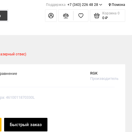
Поддержка
+7 (343) 226 48 28
Помона
Корзина
0
и
0 ₽
лазерный отвес)
RGK
сравнение
Производитель
ра: 4610011870330L
Быстрый заказ