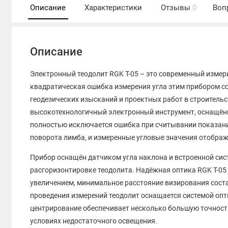
Описание
Характеристики
Отзывы
0
Воп
Описание
Электронный теодолит RGK T-05 – это современный измер
квадратическая ошибка измерения угла этим прибором со
геодезических изысканий и проектных работ в строитель
высокотехнологичный электронный инструмент, оснащённ
полностью исключается ошибка при считывании показани
поворота лимба, и измеренные угловые значения отображ
Прибор оснащён датчиком угла наклона и встроенной си
расгоризонтировке теодолита. Надёжная оптика RGK T-05
увеличением, минимальное расстояние визирования соста
проведения измерений теодолит оснащается системой опт
центрирование обеспечивает несколько большую точность,
условиях недостаточного освещения.