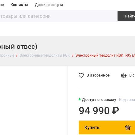
не
Контакты
Договор оферта
Найт
рный отвес)
ктронные
Электронные теодолиты RGK
Электронный теодолит RGK T-05 (
В избранное
В 
Доступно к заказу
Код това
94 990 ₽
Купить