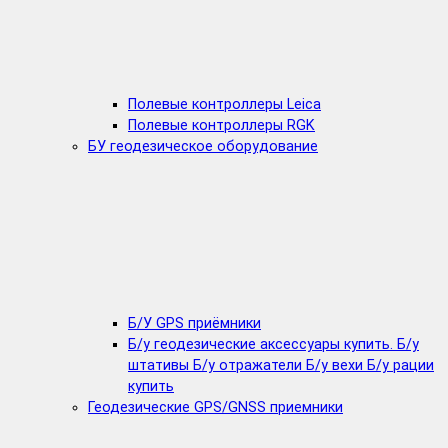
Полевые контроллеры Leica
Полевые контроллеры RGK
БУ геодезическое оборудование
Б/У GPS приёмники
Б/у геодезические аксессуары купить. Б/у
штативы Б/у отражатели Б/у вехи Б/у рации
купить
Геодезические GPS/GNSS приемники