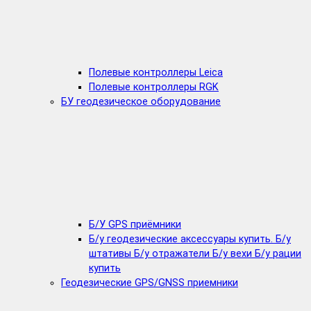
Полевые контроллеры Leica
Полевые контроллеры RGK
БУ геодезическое оборудование
Б/У GPS приёмники
Б/у геодезические аксессуары купить. Б/у
штативы Б/у отражатели Б/у вехи Б/у рации
купить
Геодезические GPS/GNSS приемники